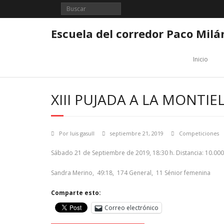
Saltar
al
contenido
Escuela del corredor Paco Milá
Inicio
XIII PUJADA A LA MONTIE
Por
luis gasull
septiembre 21, 2019
Competiciones
Sábado 21 de Septiembre de 2019, 18:30 h. Distancia: 10.000
Sandra Merino, 49:18, 174 General, 11 Sénior femenina
Comparte esto:
Correo electrónico