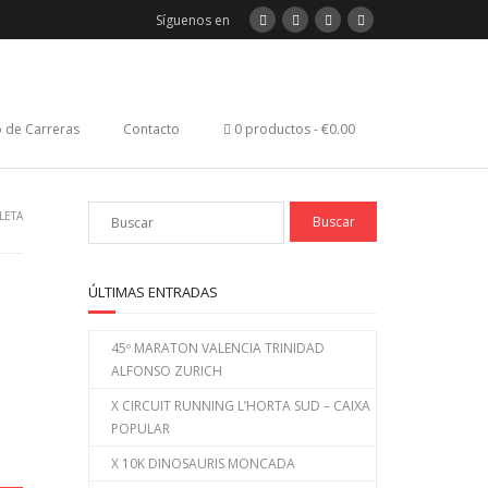
Síguenos en
 de Carreras
Contacto
0 productos
€0.00
LETA
ÚLTIMAS ENTRADAS
45º MARATON VALENCIA TRINIDAD
ALFONSO ZURICH
X CIRCUIT RUNNING L’HORTA SUD – CAIXA
POPULAR
X 10K DINOSAURIS MONCADA