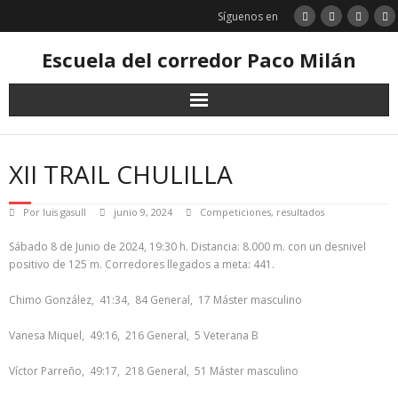
Saltar
Síguenos en
al
contenido
Escuela del corredor Paco Milán
XII TRAIL CHULILLA
Por
luis gasull
junio 9, 2024
Competiciones
,
resultados
Sábado 8 de Junio de 2024, 19:30 h. Distancia: 8.000 m. con un desnivel
positivo de 125 m. Corredores llegados a meta: 441.
Chimo González, 41:34, 84 General, 17 Máster masculino
Vanesa Miquel, 49:16, 216 General, 5 Veterana B
Víctor Parreño, 49:17, 218 General, 51 Máster masculino