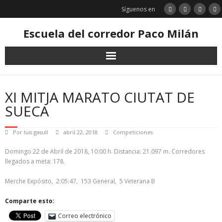
Saltar
Síguenos en
al
contenido
Escuela del corredor Paco Milán
XI MITJA MARATO CIUTAT DE
SUECA
Por
luis gasull
abril 22, 2018
Competiciones
Domingo 22 de Abril de 2018, 10:00 h. Distancia: 21.097 m. Corredores
llegados a meta: 178.
Merche Expósito, 2:05:47, 153 General, 5 Veterana B
Comparte esto:
Correo electrónico