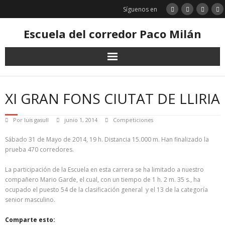
Saltar
Síguenos en
al
contenido
Escuela del corredor Paco Milán
XI GRAN FONS CIUTAT DE LLIRIA
Por
luis gasull
junio 1, 2014
Competiciones
Sábado 31 de Mayo de 2014, 19 h. Distancia 15.000 m. Han finalizado la
prueba 470 corredores.
La participación de la Escuela en esta carrera se ha limitado a nuestro
compañero Mario Garde, el cual, con un tiempo de 1 h. 2 m. 35 s., ha
ocupado el puesto 54 de la clasificación general y el 13 de la categoría
senior masculino.
Comparte esto: