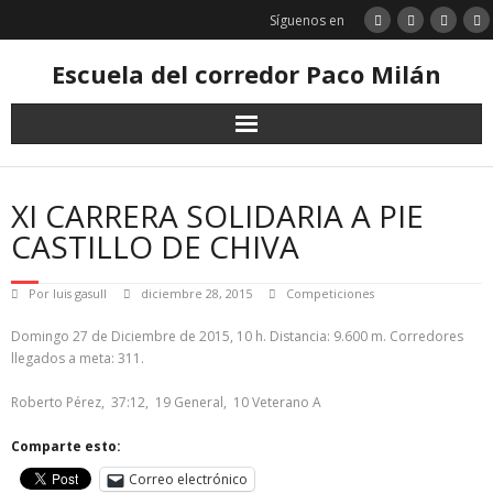
Saltar
Síguenos en
al
contenido
Escuela del corredor Paco Milán
XI CARRERA SOLIDARIA A PIE
CASTILLO DE CHIVA
Por
luis gasull
diciembre 28, 2015
Competiciones
Domingo 27 de Diciembre de 2015, 10 h. Distancia: 9.600 m. Corredores
llegados a meta: 311.
Roberto Pérez, 37:12, 19 General, 10 Veterano A
Comparte esto:
Correo electrónico