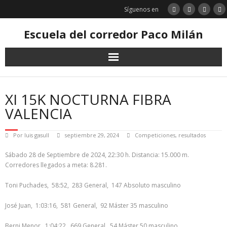
Saltar
Síguenos en
al
contenido
Escuela del corredor Paco Milán
XI 15K NOCTURNA FIBRA
VALENCIA
Por
luis gasull
septiembre 29, 2024
Competiciones
,
resultados
Sábado 28 de Septiembre de 2024, 22:30 h. Distancia: 15.000 m.
Corredores llegados a meta: 8.281.
Toni Puchades, 58:52, 283 General, 147 Absoluto masculino
José Juan, 1:03:16, 581 General, 92 Máster 35 masculino
Berni Menor, 1:04:22, 669 General, 54 Máster 50 masculino