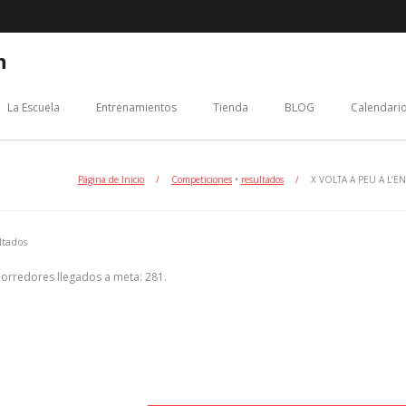
n
La Escuela
Entrenamientos
Tienda
BLOG
Calendario
Página de Inicio
/
Competiciones
•
resultados
/
X VOLTA A PEU A L’E
ltados
Corredores llegados a meta: 281.