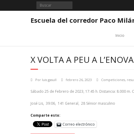
Saltar
al
contenido
Escuela del corredor Paco Milá
Inicio
X VOLTA A PEU A L’ENOVA
Por
luis gasull
febrero 26, 2023
Competiciones
,
resu
Sábado 25 de Febrero de 2023, 17:45 h. Distancia: 8.000 m. 
José Lis, 39:06, 141 General, 28 Sénior masculino
Comparte esto:
Correo electrónico