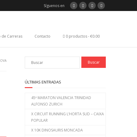
Síguenos en
 de Carreras
Contacto
0 productos
€0.00
NOVA
ÚLTIMAS ENTRADAS
45º MARATON VALENCIA TRINIDAD
ALFONSO ZURICH
X CIRCUIT RUNNING L’HORTA SUD – CAIXA
POPULAR
X 10K DINOSAURIS MONCADA