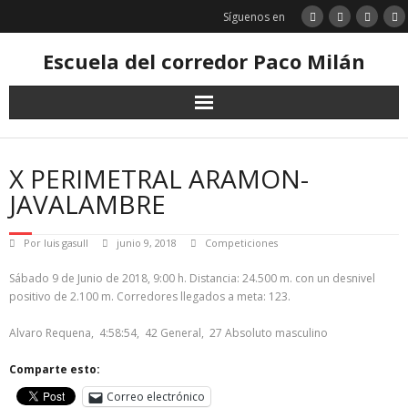
Saltar
Síguenos en
al
contenido
Escuela del corredor Paco Milán
X PERIMETRAL ARAMON-
JAVALAMBRE
Por
luis gasull
junio 9, 2018
Competiciones
Sábado 9 de Junio de 2018, 9:00 h. Distancia: 24.500 m. con un desnivel
positivo de 2.100 m. Corredores llegados a meta: 123.
Alvaro Requena, 4:58:54, 42 General, 27 Absoluto masculino
Comparte esto:
Correo electrónico