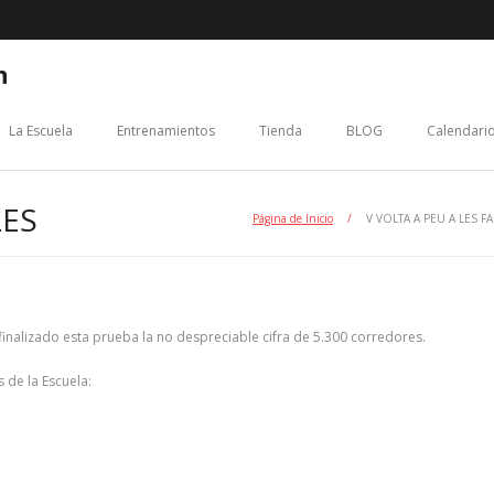
n
La Escuela
Entrenamientos
Tienda
BLOG
Calendario
LES
Página de Inicio
/
V VOLTA A PEU A LES FA
inalizado esta prueba la no despreciable cifra de 5.300 corredores.
 de la Escuela: