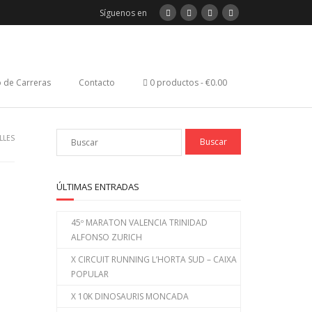
Síguenos en
 de Carreras
Contacto
0 productos
€0.00
LLES
ÚLTIMAS ENTRADAS
45º MARATON VALENCIA TRINIDAD
ALFONSO ZURICH
X CIRCUIT RUNNING L’HORTA SUD – CAIXA
POPULAR
X 10K DINOSAURIS MONCADA