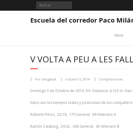
Saltar
al
contenido
Escuela del corredor Paco Milá
Inicio
V VOLTA A PEU A LES FAL
Por
luis gasull
octubre 5, 2014
Competiciones
Domingo 5 de Octubre de 2014, 9 h. Distancia: 6,152 m. Han f
Estos son los tiempos reales y posiciones de los compañeros
Roberto Pérez, 23:18, 170 General, 69 Veterano A
Ramón Calabuig, 24:32, 306 General, 43 Veterano B