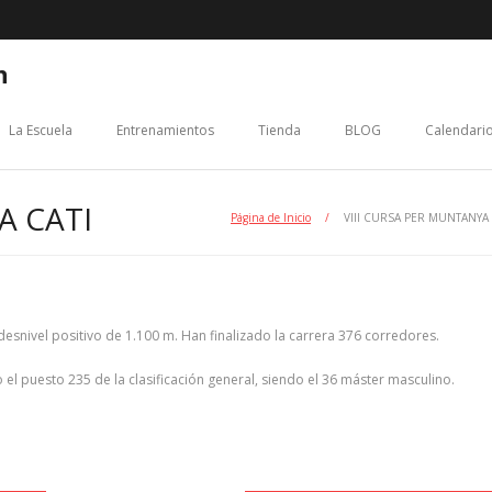
n
La Escuela
Entrenamientos
Tienda
BLOG
Calendario
A CATI
Página de Inicio
/
VIII CURSA PER MUNTANYA 
esnivel positivo de 1.100 m. Han finalizado la carrera 376 corredores.
el puesto 235 de la clasificación general, siendo el 36 máster masculino.