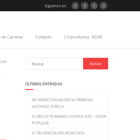
Síguenos en
 de Carreras
Contacto
0 productos
€0.00
CATI
ÚLTIMAS ENTRADAS
45º MARATON VALENCIA TRINIDAD
ALFONSO ZURICH
X CIRCUIT RUNNING L’HORTA SUD – CAIXA
POPULAR
X 10K DINOSAURIS MONCADA