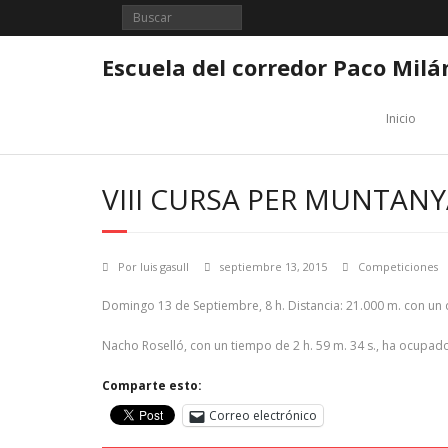
Saltar
al
contenido
Escuela del corredor Paco Milá
Inicio
VIII CURSA PER MUNTANY
Por
luis gasull
septiembre 13, 2015
Competiciones
Domingo 13 de Septiembre, 8 h. Distancia: 21.000 m. con un d
Nacho Roselló, con un tiempo de 2 h. 59 m. 34 s., ha ocupado 
Comparte esto:
Correo electrónico