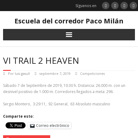
Saltar
Síguenos en
al
contenido
Escuela del corredor Paco Milán
VI TRAIL 2 HEAVEN
Por
luis gasull
septiembre 7, 2019
Competiciones
Sábado 7 de Septiembre de 2019, 10:30 h. Distancia: 26.000 m. con un
desnivel positivo de 1.000 m. Corredores llegados a meta: 296.
Sergio Montero, 3:29:11, 92 General, 63 Absoluto masculino
Comparte esto:
Correo electrónico