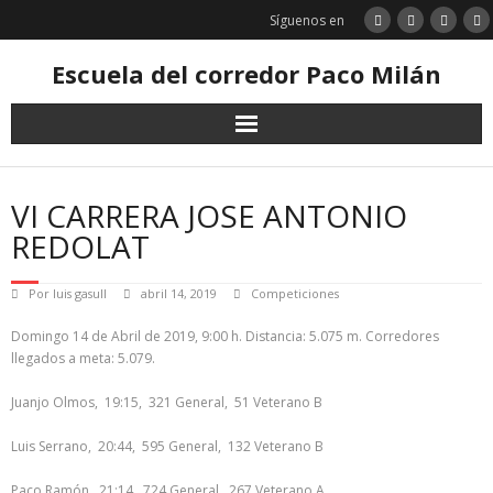
Saltar
Síguenos en
al
contenido
Escuela del corredor Paco Milán
VI CARRERA JOSE ANTONIO
REDOLAT
Por
luis gasull
abril 14, 2019
Competiciones
Domingo 14 de Abril de 2019, 9:00 h. Distancia: 5.075 m. Corredores
llegados a meta: 5.079.
Juanjo Olmos, 19:15, 321 General, 51 Veterano B
Luis Serrano, 20:44, 595 General, 132 Veterano B
Paco Ramón, 21:14, 724 General, 267 Veterano A