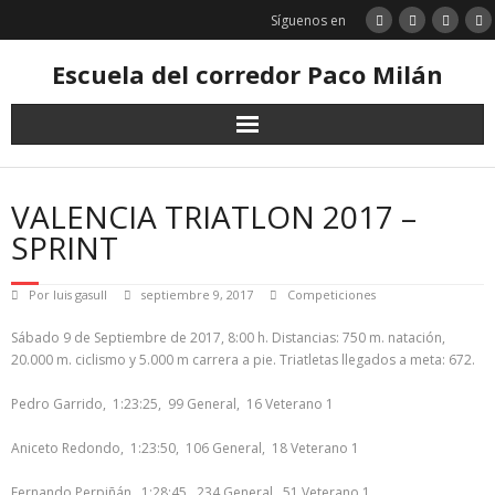
Saltar
Síguenos en
al
contenido
Escuela del corredor Paco Milán
VALENCIA TRIATLON 2017 –
SPRINT
Por
luis gasull
septiembre 9, 2017
Competiciones
Sábado 9 de Septiembre de 2017, 8:00 h. Distancias: 750 m. natación,
20.000 m. ciclismo y 5.000 m carrera a pie. Triatletas llegados a meta: 672.
Pedro Garrido, 1:23:25, 99 General, 16 Veterano 1
Aniceto Redondo, 1:23:50, 106 General, 18 Veterano 1
Fernando Perpiñán, 1:28:45, 234 General, 51 Veterano 1