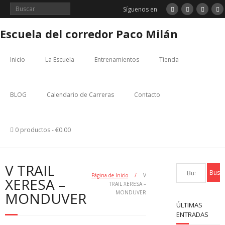
Saltar
Síguenos en
al
contenido
Escuela del corredor Paco Milán
Inicio
La Escuela
Entrenamientos
Tienda
BLOG
Calendario de Carreras
Contacto
0 productos
€0.00
V TRAIL
Página de Inicio
/
V
XERESA –
TRAIL XERESA –
MONDUVER
MONDUVER
ÚLTIMAS
ENTRADAS