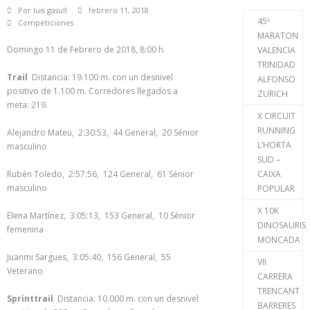
Por
luis gasull
febrero 11, 2018
45º
Competiciones
MARATON
Domingo 11 de Febrero de 2018, 8:00 h.
VALENCIA
TRINIDAD
Trail
Distancia: 19.100 m. con un desnivel
ALFONSO
positivo de 1.100 m. Corredores llegados a
ZURICH
meta: 219.
X CIRCUIT
RUNNING
Alejandro Mateu, 2:30:53, 44 General, 20 Sénior
L’HORTA
masculino
SUD –
Rubén Toledo, 2:57:56, 124 General, 61 Sénior
CAIXA
masculino
POPULAR
X 10K
Elena Martínez, 3:05:13, 153 General, 10 Sénior
DINOSAURIS
femenina
MONCADA
Juanmi Sargues, 3:05:40, 156 General, 55
VII
Veterano
CARRERA
TRENCANT
Sprinttrail
Distancia: 10.000 m. con un desnivel
BARRERES