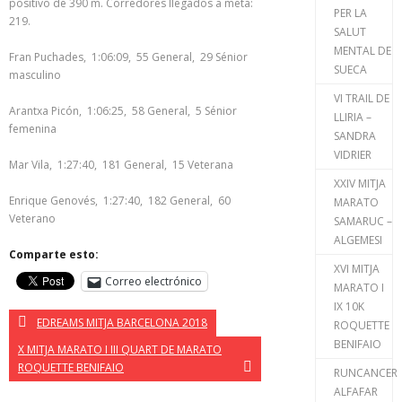
positivo de 390 m. Corredores llegados a meta:
PER LA
219.
SALUT
MENTAL DE
Fran Puchades, 1:06:09, 55 General, 29 Sénior
SUECA
masculino
VI TRAIL DE
Arantxa Picón, 1:06:25, 58 General, 5 Sénior
LLIRIA –
femenina
SANDRA
VIDRIER
Mar Vila, 1:27:40, 181 General, 15 Veterana
XXIV MITJA
Enrique Genovés, 1:27:40, 182 General, 60
MARATO
Veterano
SAMARUC –
ALGEMESI
Comparte esto:
XVI MITJA
Correo electrónico
MARATO I
IX 10K
EDREAMS MITJA BARCELONA 2018
ROQUETTE
BENIFAIO
X MITJA MARATO I III QUART DE MARATO
ROQUETTE BENIFAIO
RUNCANCER
ALFAFAR