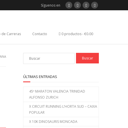
Síguenos en
 de Carreras
Contacto
0 productos
€0.00
ANNA
ÚLTIMAS ENTRADAS
45º MARATON VALENCIA TRINIDAD
ALFONSO ZURICH
X CIRCUIT RUNNING L’HORTA SUD – CAIXA
POPULAR
X 10K DINOSAURIS MONCADA