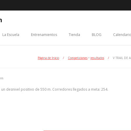
n
La Escuela
Entrenamientos
Tienda
BLOG
Calendario
Página de Inicio
/
Competiciones
•
resultados
/
V TRAIL DE 
dos
 un desnivel positivo de 550 m. Corredores llegados a meta: 254.