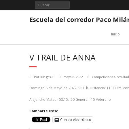
Saltar
al
contenido
Escuela del corredor Paco Milá
Inicio
V TRAIL DE ANNA
Por
luis gasull
mayo 8, 2022
Competiciones
,
resulta
Domingo 8 de Mayo de 2022, 9:10 h. Distancia: 11.000 m. con
Alejandro Mateu, 58:15, 50 General, 15 Veterano
Comparte esto:
Correo electrónico