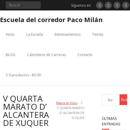
Saltar
Síguenos en
al
contenido
Escuela del corredor Paco Milán
Inicio
La Escuela
Entrenamientos
Tienda
BLOG
Calendario de Carreras
Contacto
0 productos
€0.00
V QUARTA
MARATO D’
Página de Inicio
/
V QUARTA MARATO
ALCANTERA
D’ ALCANTERA DE
XUQUER
ÚLTIMAS
DE XUQUER
ENTRADAS