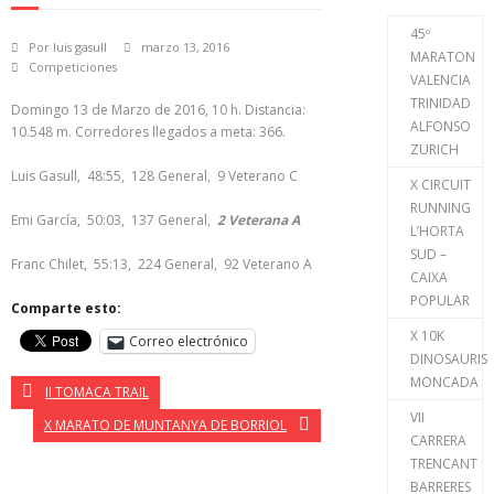
45º
Por
luis gasull
marzo 13, 2016
MARATON
Competiciones
VALENCIA
TRINIDAD
Domingo 13 de Marzo de 2016, 10 h. Distancia:
ALFONSO
10.548 m. Corredores llegados a meta: 366.
ZURICH
Luis Gasull, 48:55, 128 General, 9 Veterano C
X CIRCUIT
RUNNING
Emi García, 50:03, 137 General,
2 Veterana A
L’HORTA
SUD –
Franc Chilet, 55:13, 224 General, 92 Veterano A
CAIXA
POPULAR
Comparte esto:
X 10K
Correo electrónico
DINOSAURIS
MONCADA
II TOMACA TRAIL
VII
X MARATO DE MUNTANYA DE BORRIOL
CARRERA
TRENCANT
BARRERES