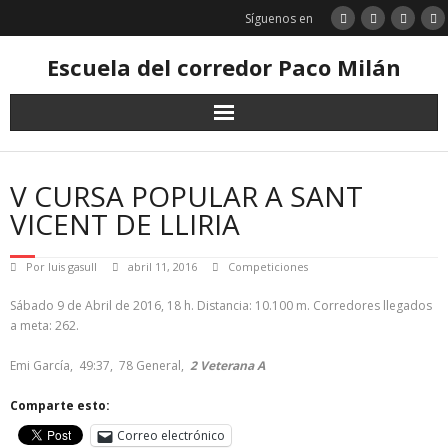
Saltar
Síguenos en
al
contenido
Escuela del corredor Paco Milán
V CURSA POPULAR A SANT
VICENT DE LLIRIA
Por
luis gasull
abril 11, 2016
Competiciones
Sábado 9 de Abril de 2016, 18 h. Distancia: 10.100 m. Corredores llegados
a meta: 262.
Emi García, 49:37, 78 General,
2 Veterana A
Comparte esto:
Correo electrónico