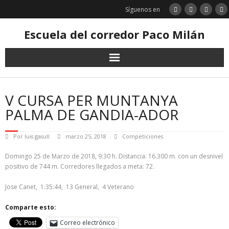
Saltar
Síguenos en
al
contenido
Escuela del corredor Paco Milán
V CURSA PER MUNTANYA
PALMA DE GANDIA-ADOR
Por
luis gasull
marzo 25, 2018
Competiciones
Domingo 25 de Marzo de 2018, 9:30 h. Distancia: 16.300 m. con un desnivel
positivo de 744 m. Corredores llegados a meta: 72.
Jose Canet, 1:35:44, 13 General, 4 Veterano
Comparte esto:
Correo electrónico