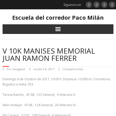
Saltar
Síguenos en
al
contenido
Escuela del corredor Paco Milán
V 10K MANISES MEMORIAL
JUAN RAMON FERRER
Por
luis gasull
octubre 8, 2017
Competiciones
Domingo 8 de Octubre de 2017, 10:00 h. Distancia: 10.000 m. Corredores
llegados a meta: 353.
Teresa Ramón, 47:08, 123 General, 4 Veterana A
Nelo Andújar, 47:08, 124 General, 26 Veterano B
Pili Carrero, 52:55, 199 General, 8 Veterana B