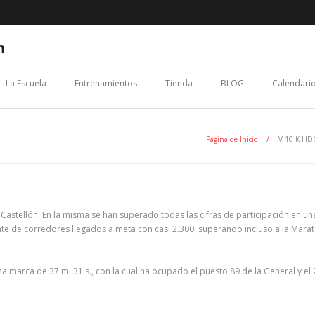
n
La Escuela
Entrenamientos
Tienda
BLOG
Calendario
Página de Inicio
/
V 10 K H
astellón. En la misma se han superado todas las cifras de participación en un
nte de corredores llegados a meta con casi 2.300, superando incluso a la Mara
 marca de 37 m. 31 s., con la cual ha ocupado el puesto 89 de la General y el 