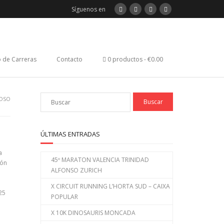
Síguenos en
 de Carreras
Contacto
0 productos
€0.00
DOSO
ÚLTIMAS ENTRADAS
a
45º MARATON VALENCIA TRINIDAD
tón
ALFONSO ZURICH
X CIRCUIT RUNNING L’HORTA SUD – CAIXA
25
POPULAR
X 10K DINOSAURIS MONCADA