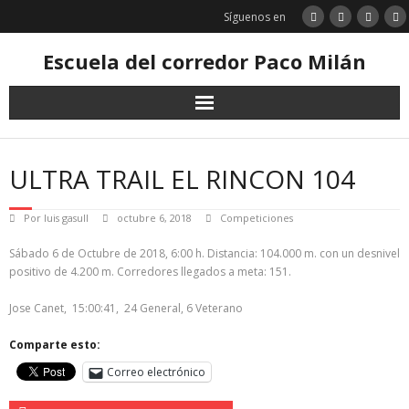
Saltar
Síguenos en
al
contenido
Escuela del corredor Paco Milán
ULTRA TRAIL EL RINCON 104
Por
luis gasull
octubre 6, 2018
Competiciones
Sábado 6 de Octubre de 2018, 6:00 h. Distancia: 104.000 m. con un desnivel
positivo de 4.200 m. Corredores llegados a meta: 151.
Jose Canet, 15:00:41, 24 General, 6 Veterano
Comparte esto:
Correo electrónico