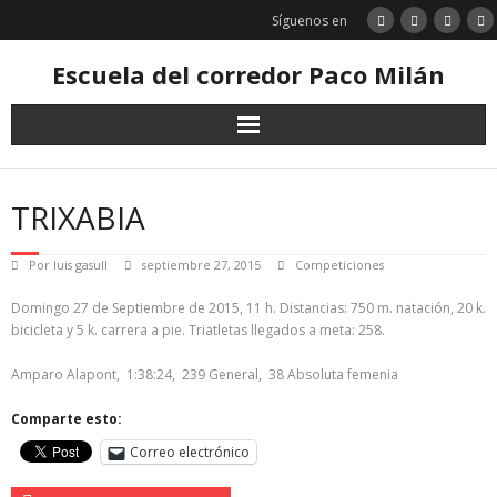
Saltar
Síguenos en
al
contenido
Escuela del corredor Paco Milán
TRIXABIA
Por
luis gasull
septiembre 27, 2015
Competiciones
Domingo 27 de Septiembre de 2015, 11 h. Distancias: 750 m. natación, 20 k.
bicicleta y 5 k. carrera a pie. Triatletas llegados a meta: 258.
Amparo Alapont, 1:38:24, 239 General, 38 Absoluta femenia
Comparte esto:
Correo electrónico