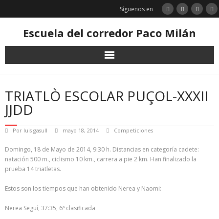
Saltar
Síguenos en
al
contenido
Escuela del corredor Paco Milán
TRIATLÒ ESCOLAR PUÇOL-XXXII
JJDD
Por
luis gasull
mayo 18, 2014
Competiciones
Domingo, 18 de Mayo de 2014, 9:30 h. Distancias en categoría cadete:
natación 500 m., ciclismo 10 km., carrera a pie 2 km. Han finalizado la
prueba 14 triatletas.
Estos son los tiempos que han obtenido Nerea y Naomi:
Nerea Seguí, 37:35, 6ª clasificada