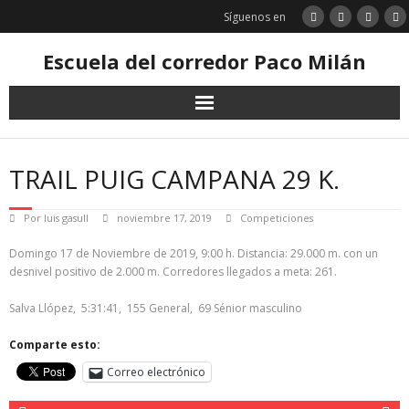
Saltar
Síguenos en
al
contenido
Escuela del corredor Paco Milán
TRAIL PUIG CAMPANA 29 K.
Por
luis gasull
noviembre 17, 2019
Competiciones
Domingo 17 de Noviembre de 2019, 9:00 h. Distancia: 29.000 m. con un
desnivel positivo de 2.000 m. Corredores llegados a meta: 261.
Salva Llópez, 5:31:41, 155 General, 69 Sénior masculino
Comparte esto:
Correo electrónico