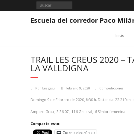
Saltar
al
contenido
Escuela del corredor Paco Milá
Inicio
TRAIL LES CREUS 2020 – 
LA VALLDIGNA
Por
luis gasull
febrero 9, 2020
Competiciones
Domingo 9 de Febrero de 2020, 8:30 h. Distancia: 22.210 m. 
Amparo Grau, 3:36:07, 116 General, 6 Sénior femenina
Comparte esto:
Correo electrónico