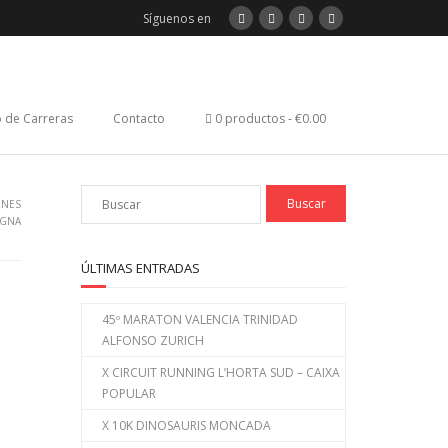
Síguenos en
 de Carreras
Contacto
0 productos
€0.00
RNES
IGNA
ÚLTIMAS ENTRADAS
45º MARATON VALENCIA TRINIDAD
ALFONSO ZURICH
X CIRCUIT RUNNING L’HORTA SUD – CAIXA
POPULAR
X 10K DINOSAURIS MONCADA