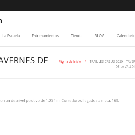
n
La Escuela
Entrenamientos
Tienda
BLOG
Calendario
TAVERNES DE
Página de Inicio
/
TRAIL LES CREUS 2020 – TAVE
DE LA VALLD
con un desnivel positivo de 1.254 m. Corredores llegados a meta: 163.