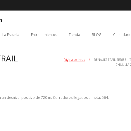
n
La Escuela
Entrenamientos
Tienda
BLOG
Calendario
TRAIL
Página de Inicio
/
RENAULT TRAIL SERIES – T
CHULILLA 
n un desnivel positivo de 720 m. Corredores llegados a meta: 564.