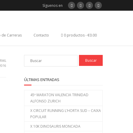
Síguenos en
 de Carreras
Contacto
0 productos
€0.00
RAIL
2016
ÚLTIMAS ENTRADAS
45º MARATON VALENCIA TRINIDAD
ALFONSO ZURICH
X CIRCUIT RUNNING L’HORTA SUD – CAIXA
POPULAR
X 10K DINOSAURIS MONCADA