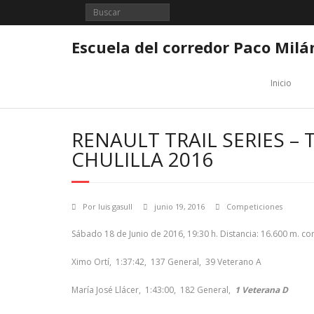
Saltar
al
contenido
Escuela del corredor Paco Milá
Inicio
RENAULT TRAIL SERIES – 
CHULILLA 2016
Por
luis gasull
junio 19, 2016
Competiciones
Sábado 18 de Junio de 2016, 19:30 h. Distancia: 16.600 m. co
Ximo Ortí, 1:37:42, 137 General, 39 Veterano A
María José Llácer, 1:43:00, 182 General,
1 Veterana D