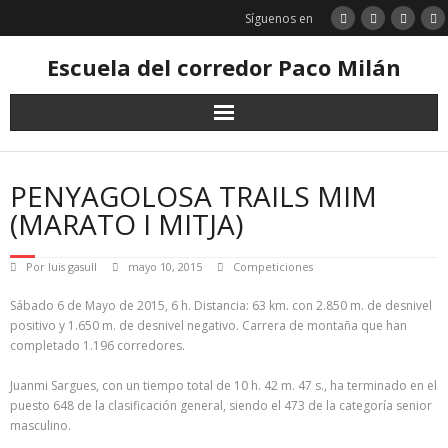
Saltar
Síguenos en
al
contenido
Escuela del corredor Paco Milán
PENYAGOLOSA TRAILS MIM
(MARATO I MITJA)
Por
luis gasull
mayo 10, 2015
Competiciones
Sábado 6 de Mayo de 2015, 6 h. Distancia: 63 km. con 2.850 m. de desnivel
positivo y 1.650 m. de desnivel negativo. Carrera de montaña que han
completado 1.196 corredores.
Juanmi Sargues, con un tiempo total de 10 h. 42 m. 47 s., ha terminado en el
puesto 648 de la clasificación general, siendo el 473 de la categoría senior
masculino.