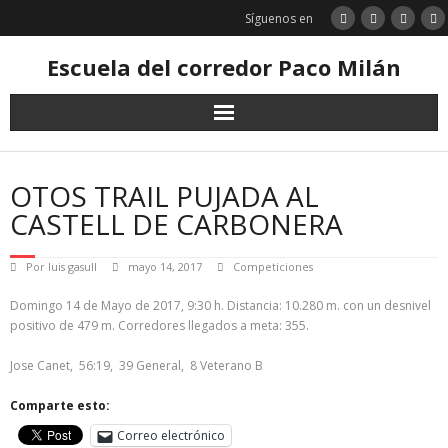
Saltar
Síguenos en
al
contenido
Escuela del corredor Paco Milán
OTOS TRAIL PUJADA AL
CASTELL DE CARBONERA
Por
luis gasull
mayo 14, 2017
Competiciones
Domingo 14 de Mayo de 2017, 9:30 h. Distancia: 10.280 m. con un desnivel
positivo de 479 m. Corredores llegados a meta: 355.
Jose Canet, 56:19, 39 General, 8 Veterano B
Comparte esto:
Correo electrónico