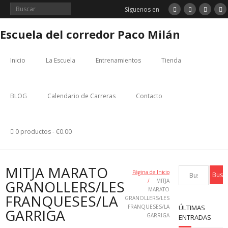
Saltar
Síguenos en
al
contenido
Escuela del corredor Paco Milán
Inicio
La Escuela
Entrenamientos
Tienda
BLOG
Calendario de Carreras
Contacto
0 productos
€0.00
MITJA MARATO
Página de Inicio
GRANOLLERS/LES
/
MITJA
MARATO
FRANQUESES/LA
GRANOLLERS/LES
FRANQUESES/LA
ÚLTIMAS
GARRIGA
GARRIGA
ENTRADAS