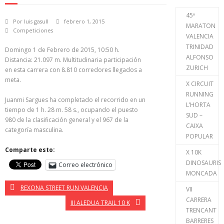
45º
Por
luis gasull
febrero 1, 2015
MARATON
Competiciones
VALENCIA
TRINIDAD
Domingo 1 de Febrero de 2015, 10:50 h.
ALFONSO
Distancia: 21.097 m. Multitudinaria participación
ZURICH
en esta carrera con 8.810 corredores llegados a
meta.
X CIRCUIT
RUNNING
Juanmi Sargues ha completado el recorrido en un
L’HORTA
tiempo de 1 h. 28 m. 58 s., ocupando el puesto
SUD –
980 de la clasificación general y el 967 de la
CAIXA
categoría masculina.
POPULAR
Comparte esto:
X 10K
DINOSAURIS
Correo electrónico
MONCADA
REXONA STREET RUN VALENCIA
VII
CARRERA
III ALEDUA TRAIL 10 K
TRENCANT
BARRERES