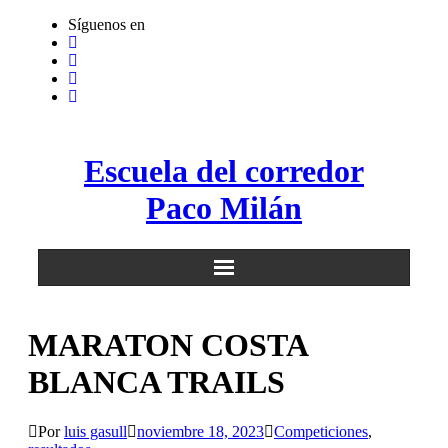
Saltar
Síguenos en
al
contenido
Escuela del corredor
Paco Milán
MARATON COSTA
BLANCA TRAILS
Por
luis gasull
noviembre 18, 2023
Competiciones
,