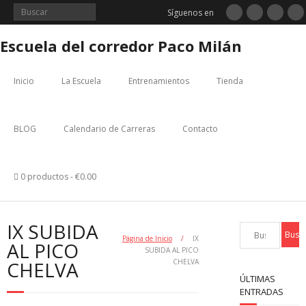
Saltar
Síguenos en
al
contenido
Escuela del corredor Paco Milán
Inicio
La Escuela
Entrenamientos
Tienda
BLOG
Calendario de Carreras
Contacto
0 productos
€0.00
IX SUBIDA
Página de Inicio
/
IX
AL PICO
SUBIDA AL PICO
CHELVA
CHELVA
ÚLTIMAS
ENTRADAS