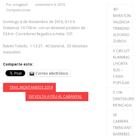
Por
luis gasull
noviembre 6, 2016
45º
Competiciones
MARATON
Domingo 6 de Noviembre de 2016, 9:15 h.
VALENCIA
Distancia: 10.700 m. con un desnivel positivo de
TRINIDAD
524 m. Corredores llegados a meta: 107.
ALFONSO
ZURICH
Rubén Toledo, 1:13:27, 40 General, 33 Absoluto
X CIRCUIT
masculino
RUNNING
L’HORTA
Comparte esto:
SUD –
Correo electrónico
CAIXA
POPULAR
TRAIL MONTANEJOS 2016
X 10K
XVI VOLTA A PEU AL CABANYAL
DINOSAURIS
MONCADA
VII
CARRERA
TRENCANT
BARRERES