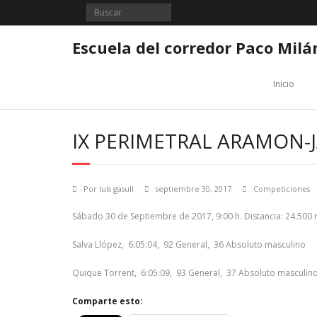
Saltar
al
contenido
Escuela del corredor Paco Milá
Inicio
IX PERIMETRAL ARAMON-
Por
luis gasull
septiembre 30, 2017
Competiciones
Sábado 30 de Septiembre de 2017, 9:00 h. Distancia: 24.500 
Salva Llópez, 6:05:04, 92 General, 36 Absoluto masculino
Quique Torrent, 6:05:09, 93 General, 37 Absoluto masculin
Comparte esto: