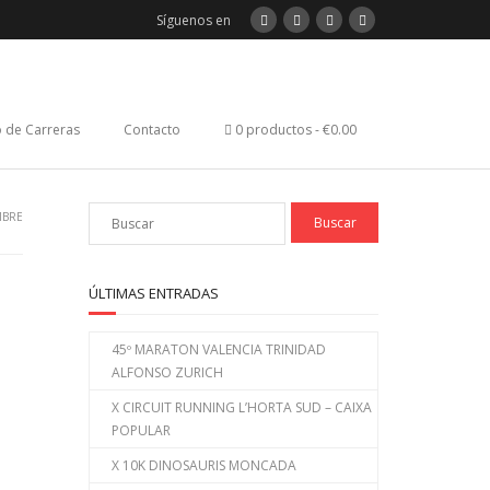
Síguenos en
 de Carreras
Contacto
0 productos
€0.00
MBRE
ÚLTIMAS ENTRADAS
45º MARATON VALENCIA TRINIDAD
ALFONSO ZURICH
X CIRCUIT RUNNING L’HORTA SUD – CAIXA
POPULAR
X 10K DINOSAURIS MONCADA