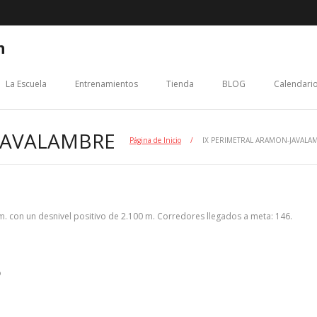
n
La Escuela
Entrenamientos
Tienda
BLOG
Calendario
JAVALAMBRE
Página de Inicio
/
IX PERIMETRAL ARAMON-JAVALA
m. con un desnivel positivo de 2.100 m. Corredores llegados a meta: 146.
o