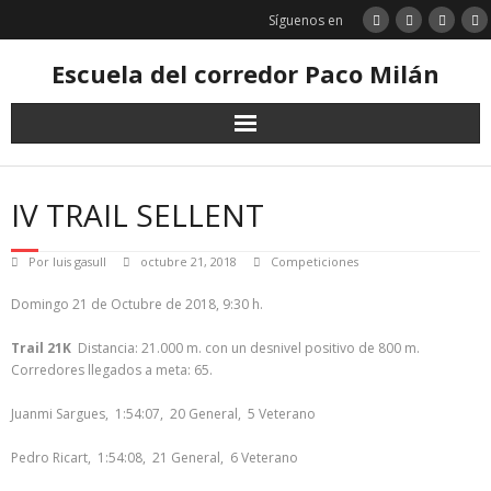
Saltar
Síguenos en
al
contenido
Escuela del corredor Paco Milán
IV TRAIL SELLENT
Por
luis gasull
octubre 21, 2018
Competiciones
Domingo 21 de Octubre de 2018, 9:30 h.
Trail 21K
Distancia: 21.000 m. con un desnivel positivo de 800 m.
Corredores llegados a meta: 65.
Juanmi Sargues, 1:54:07, 20 General, 5 Veterano
Pedro Ricart, 1:54:08, 21 General, 6 Veterano