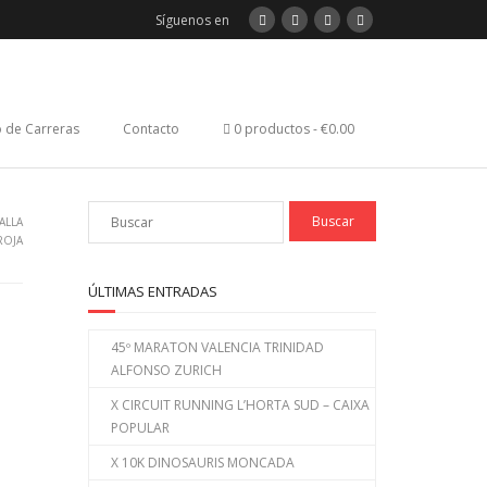
Síguenos en
 de Carreras
Contacto
0 productos
€0.00
FALLA
ROJA
ÚLTIMAS ENTRADAS
45º MARATON VALENCIA TRINIDAD
ALFONSO ZURICH
X CIRCUIT RUNNING L’HORTA SUD – CAIXA
POPULAR
X 10K DINOSAURIS MONCADA