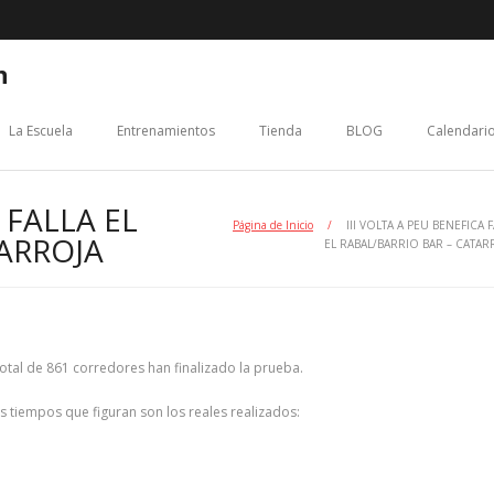
n
La Escuela
Entrenamientos
Tienda
BLOG
Calendario
 FALLA EL
Página de Inicio
/
III VOLTA A PEU BENEFICA 
ARROJA
EL RABAL/BARRIO BAR – CATAR
otal de 861 corredores han finalizado la prueba.
os tiempos que figuran son los reales realizados: