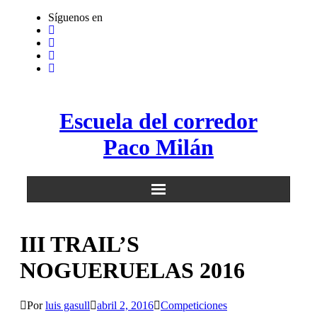
Saltar
Síguenos en
al
contenido
Escuela del corredor
Paco Milán
III TRAIL’S
NOGUERUELAS 2016
Por
luis gasull
abril 2, 2016
Competiciones