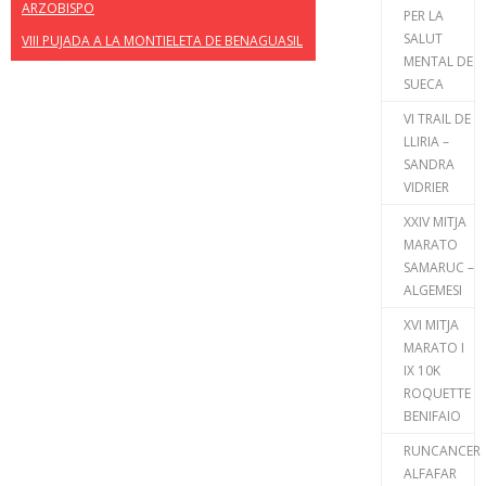
ARZOBISPO
PER LA
SALUT
VIII PUJADA A LA MONTIELETA DE BENAGUASIL
MENTAL DE
SUECA
VI TRAIL DE
LLIRIA –
SANDRA
VIDRIER
XXIV MITJA
MARATO
SAMARUC –
ALGEMESI
XVI MITJA
MARATO I
IX 10K
ROQUETTE
BENIFAIO
RUNCANCER
ALFAFAR