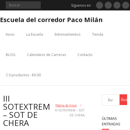
Saltar
Síguenos en
al
contenido
Escuela del corredor Paco Milán
Inicio
La Escuela
Entrenamientos
Tienda
BLOG
Calendario de Carreras
Contacto
0 productos
€0.00
III
SOTEXTREM
Página de Inicio
/
III SOTEXTREM – SOT
– SOT DE
DE CHERA
ÚLTIMAS
CHERA
ENTRADAS