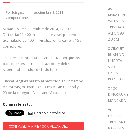
45º
Por
luis gasull
septiembre 8, 2014
MARATON
Competiciones
VALENCIA
TRINIDAD
Sábado 6 de Septiembre de 2014, 17:30 h.
ALFONSO
Distancia: 11.400 m. con un desnivel positivo
ZURICH
acumulado de 400 m. Finalizaron la carrera 159
corredores.
X CIRCUIT
RUNNING
Esta peculiar prueba se caracteriza porque los
L’HORTA
participantes corren disfrazados y deben
SUD –
superar obstáculos de todo tipo.
CAIXA
POPULAR
Juanmi Sargues realizó el recorrido en un tiempo
de 2:42:45, ocupando el puesto 146 General y el
X 10K
23 de la categoría Veterano Masculino.
DINOSAURIS
MONCADA
Comparte esto:
VII
Correo electrónico
CARRERA
TRENCANT
XXXII VUELTA A PIE 10K A VILLAR DEL
BARRERES