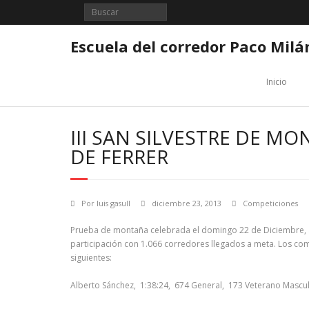
Saltar
al
contenido
Escuela del corredor Paco Milá
Inicio
III SAN SILVESTRE DE M
DE FERRER
Por
luis gasull
diciembre 23, 2013
Competiciones
Prueba de montaña celebrada el domingo 22 de Diciembre, a 
participación con 1.066 corredores llegados a meta. Los com
siguientes:
Alberto Sánchez, 1:38:24, 674 General, 173 Veterano Mascu