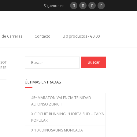
Síguenos en
 de Carreras
Contacto
0 productos
€0.00
 SOT
RRER
ÚLTIMAS ENTRADAS
45º MARATON VALENCIA TRINIDAD
ALFONSO ZURICH
X CIRCUIT RUNNING L’HORTA SUD – CAIXA
POPULAR
X 10K DINOSAURIS MONCADA