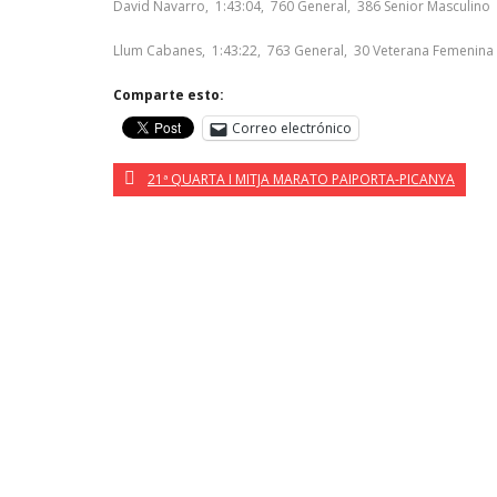
David Navarro, 1:43:04, 760 General, 386 Senior Masculino
Llum Cabanes, 1:43:22, 763 General, 30 Veterana Femenina
Comparte esto:
Correo electrónico
21ª QUARTA I MITJA MARATO PAIPORTA-PICANYA