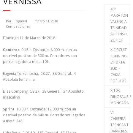
VERNISSA
45º
MARATON
Por
luis gasull
marzo 11, 2018
VALENCIA
Competiciones
TRINIDAD
ALFONSO
Domingo 11 de Marzo de 2018
ZURICH
Canicros
9:45 h. Distancia: 8.000 m. con un
X CIRCUIT
desnivel positivo de 300 m. Corredores con
RUNNING
perro llegados a meta: 101.
L’HORTA
SUD –
Eugenia Torremocha, 58:27, 38 General, 4
CAIXA
Absoluta femenina
POPULAR
X 10K
Elías Company, 58:27, 39 General, 34 Absoluto
DINOSAURIS
masculino
MONCADA
Sprint
10:00 h. Distancia: 12.000 m. con un
VII
desnivel positivo de 640 m. Corredores llegados
CARRERA
a meta: 245.
TRENCANT
BARRERES
Lidia Resa, 2:01:50, 167 General, 17 Sénior