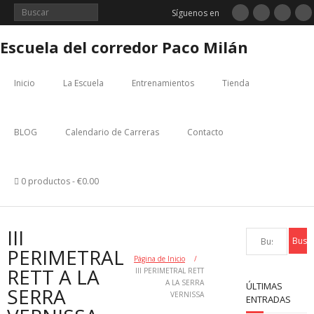
Saltar
Síguenos en
al
contenido
Escuela del corredor Paco Milán
Inicio
La Escuela
Entrenamientos
Tienda
BLOG
Calendario de Carreras
Contacto
0 productos
€0.00
III
PERIMETRAL
Página de Inicio
/
RETT A LA
III PERIMETRAL RETT
A LA SERRA
ÚLTIMAS
SERRA
VERNISSA
ENTRADAS