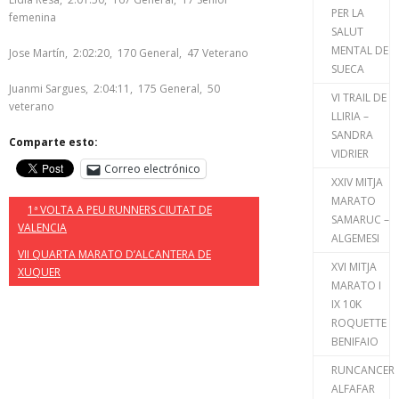
PER LA
femenina
SALUT
MENTAL DE
Jose Martín, 2:02:20, 170 General, 47 Veterano
SUECA
Juanmi Sargues, 2:04:11, 175 General, 50
VI TRAIL DE
veterano
LLIRIA –
SANDRA
Comparte esto:
VIDRIER
Correo electrónico
XXIV MITJA
MARATO
1ª VOLTA A PEU RUNNERS CIUTAT DE
SAMARUC –
VALENCIA
ALGEMESI
VII QUARTA MARATO D’ALCANTERA DE
XVI MITJA
XUQUER
MARATO I
IX 10K
ROQUETTE
BENIFAIO
RUNCANCER
ALFAFAR