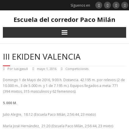
Saltar
Síguenos en
al
contenido
Escuela del corredor Paco Milán
III EKIDEN VALENCIA
Por
luis gasull
mayo 1, 2016
Competiciones
Domingo 1 de Mayo de 2016, 9:00 h. Distancia. 42.195 m. por relevos (2 de
10.000 m., 3 de 5.000 m. y 1 de 7.195 m.). Equipos llegados a meta: 771
(394 mixtos, 315 masculinos y 62 femeninos).
5.000 M.
Julio Alegre, 18:12 (Escuela Paco Milán, 2:56:44, 23 mixto)
María José Hernández, 21:20 (Escuela Paco Milán, 2:56:44, 23 mixto)