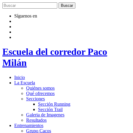
Saltar
al
contenido
Síguenos en
Escuela del corredor Paco
Milán
Inicio
La Escuela
Quiénes somos
Qué ofrecemos
Secciones
Sección Running
Sección Trail
Galeria de Imagenes
Resultados
Entrenamientos
Grupo Cacos