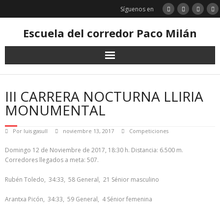
Saltar
Síguenos en
al
contenido
Escuela del corredor Paco Milán
III CARRERA NOCTURNA LLIRIA
MONUMENTAL
Por
luis gasull
noviembre 13, 2017
Competiciones
Domingo 12 de Noviembre de 2017, 18:30 h. Distancia: 6.500 m.
Corredores llegados a meta: 507.
Rubén Toledo, 34:33, 58 General, 21 Sénior masculino
Arantxa Picón, 34:33, 59 General, 4 Sénior femenina