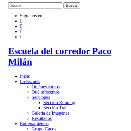
Saltar
al
contenido
Síguenos en
Escuela del corredor Paco
Milán
Inicio
La Escuela
Quiénes somos
Qué ofrecemos
Secciones
Sección Running
Sección Trail
Galeria de Imagenes
Resultados
Entrenamientos
Grupo Cacos