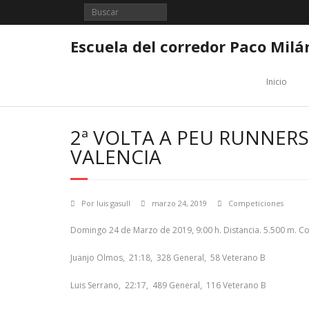
Saltar
al
contenido
Escuela del corredor Paco Milá
Inicio
2ª VOLTA A PEU RUNNERS
VALENCIA
Por
luis gasull
marzo 24, 2019
Competiciones
Domingo 24 de Marzo de 2019, 9:00 h. Distancia. 5.500 m. Co
Juanjo Olmos, 21:18, 328 General, 58 Veterano B
Luis Serrano, 22:17, 489 General, 116 Veterano B