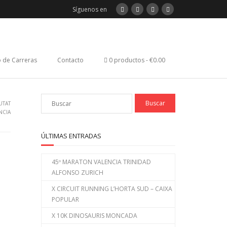
Síguenos en
 de Carreras
Contacto
0 productos
€0.00
UTAT
NCIA
ÚLTIMAS ENTRADAS
45º MARATON VALENCIA TRINIDAD
ALFONSO ZURICH
X CIRCUIT RUNNING L’HORTA SUD – CAIXA
POPULAR
X 10K DINOSAURIS MONCADA