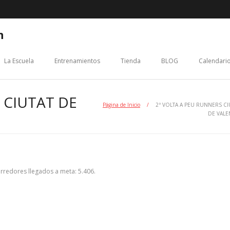
n
La Escuela
Entrenamientos
Tienda
BLOG
Calendario
 CIUTAT DE
Página de Inicio
/
2ª VOLTA A PEU RUNNERS CI
DE VALE
rredores llegados a meta: 5.406.