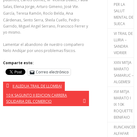
PER LA
Elena Jorge,
Salas,
Arturo Gimeno, José Vte.
SALUT
Ana
García, Teresa Ramón, Rocío Belda,
MENTAL DE
Cárdenas,
Sento Serra, Sheila Cuello, Pedro
SUECA
Garrido, Miguel Angel Serrano, Francisco Ferrer y
yo mismo.
VI TRAIL DE
LLIRIA –
Lamentar el abandono de nuestro compañero
SANDRA
Nelo Andújar por unos problemas físicos.
VIDRIER
XXIV MITJA
Comparte esto:
MARATO
Correo electrónico
SAMARUC –
ALGEMESI
II ALEDUA TRAIL DE LLOMBAI
XVI MITJA
10 K SAGUNTO II EDICION CARRERA
MARATO I
SOLIDARIA DEL COMERCIO
IX 10K
ROQUETTE
BENIFAIO
RUNCANCER
ALFAFAR