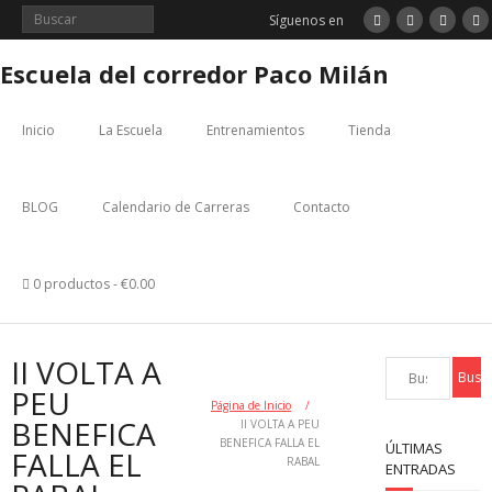
Saltar
Síguenos en
al
contenido
Escuela del corredor Paco Milán
Inicio
La Escuela
Entrenamientos
Tienda
BLOG
Calendario de Carreras
Contacto
0 productos
€0.00
II VOLTA A
PEU
Página de Inicio
/
BENEFICA
II VOLTA A PEU
BENEFICA FALLA EL
ÚLTIMAS
FALLA EL
RABAL
ENTRADAS