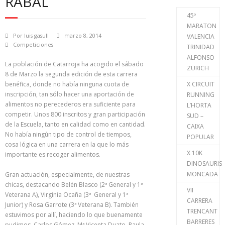
RABAL
45º
MARATON
Por
luis gasull
marzo 8, 2014
VALENCIA
Competiciones
TRINIDAD
ALFONSO
La población de Catarroja ha acogido el sábado
ZURICH
8 de Marzo la segunda edición de esta carrera
benéfica, donde no había ninguna cuota de
X CIRCUIT
inscripción, tan sólo hacer una aportación de
RUNNING
alimentos no perecederos era suficiente para
L’HORTA
competir. Unos 800 inscritos y gran participación
SUD –
de la Escuela, tanto en calidad como en cantidad.
CAIXA
No había ningún tipo de control de tiempos,
POPULAR
cosa lógica en una carrera en la que lo más
X 10K
importante es recoger alimentos.
DINOSAURIS
MONCADA
Gran actuación, especialmente, de nuestras
chicas, destacando Belén Blasco (2ª General y 1ª
VII
Veterana A), Virginia Ocaña (3ª General y 1ª
CARRERA
Junior) y Rosa Garrote (3ª Veterana B). También
TRENCANT
estuvimos por allí, haciendo lo que buenamente
BARRERES
pudimos, Carlos Gómez, Mª Vicenta Duato, Paula