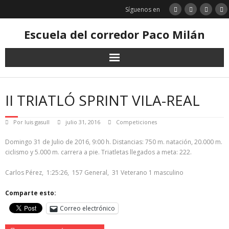
Saltar
Síguenos en
al
contenido
Escuela del corredor Paco Milán
II TRIATLÓ SPRINT VILA-REAL
Por
luis gasull
julio 31, 2016
Competiciones
Domingo 31 de Julio de 2016, 9:00 h. Distancias: 750 m. natación, 20.000 m.
ciclismo y 5.000 m. carrera a pie. Triatletas llegados a meta: 222.
Carlos Pérez, 1:25:26, 157 General, 31 Veterano 1 masculino
Comparte esto:
Correo electrónico