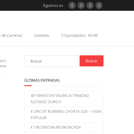
Síguenos en
 de Carreras
Contacto
0 productos
€0.00
SANTS
AINA
ÚLTIMAS ENTRADAS
45º MARATON VALENCIA TRINIDAD
ALFONSO ZURICH
X CIRCUIT RUNNING L’HORTA SUD – CAIXA
POPULAR
X 10K DINOSAURIS MONCADA