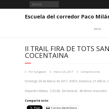
Saltar
al
contenido
Escuela del corredor Paco Milá
Inicio
II TRAIL FIRA DE TOTS SA
COCENTAINA
Por
luis gasull
marzo 26, 2017
Competiciones
Domingo 26 de Marzo de 2017, 9:00 h. Distancia: 21.000 m. c
Alejandro Mateu, 2:32:06, 84 General, 48 Sénior masculino
Comparte esto:
Correo electrónico