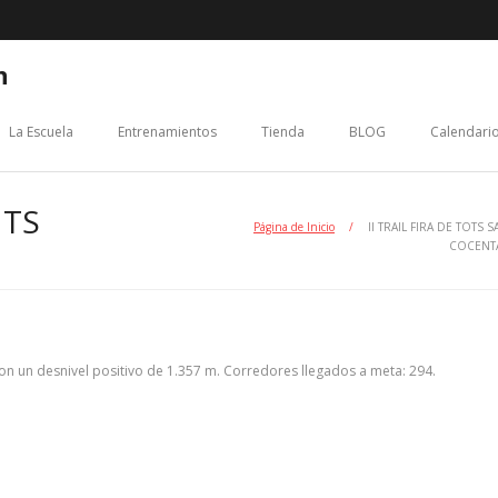
n
La Escuela
Entrenamientos
Tienda
BLOG
Calendario
NTS
Página de Inicio
/
II TRAIL FIRA DE TOTS 
COCENT
on un desnivel positivo de 1.357 m. Corredores llegados a meta: 294.