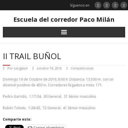
Saltar
Síguenos en
al
contenido
Escuela del corredor Paco Milán
II TRAIL BUÑOL
Por
luis gasull
octubre 16, 2016
Competiciones
Domingo 16 de Octubre de 2016, 8:00 h. Distancia: 13.500 m. con un
desnivel positivo de 450 m. Corredores llegados a meta: 171.
Pedro Garrido, 1:17:04, 30 General, 21 Sénior masculino
Rubén Toledo, 1:28:43, 72 General, 41 Sénior masculino
Comparte esto:
Correo electrónico