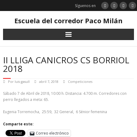
Saltar
Síguenos en
al
contenido
Escuela del corredor Paco Milán
II LLIGA CANICROS CS BORRIOL
2018
Por
luis gasull
abril 7, 2018
Competiciones
Sábado 7 de Abril de 2018, 10:00 h. Distancia: 4.700 m. Corredores con
perro llegados a meta: 65.
Eugenia Torremocha, 25:59, 32 General, 6 Sénior femenina
Comparte esto:
Correo electrónico