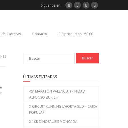
Síguenos en
 de Carreras
Contacto
0 productos
€0.00
INES
ÚLTIMAS ENTRADAS
de
45º MARATON VALENCIA TRINIDAD
81
ALFONSO ZURICH
X CIRCUIT RUNNING L’HORTA SUD – CAIXA
POPULAR
X 10K DINOSAURIS MONCADA