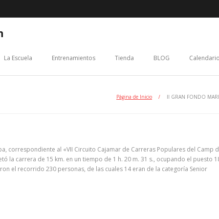
n
La Escuela
Entrenamientos
Tienda
BLOG
Calendario
Página de Inicio
/
II GRAN FONDO MAR
a, correspondiente al «VII Circuito Cajamar de Carreras Populares del Camp 
etó la carrera de 15 km. en un tiempo de 1 h. 20 m. 31 s., ocupando el puesto 1
ron el recorrido 230 personas, de las cuales 14 eran de la categoría Senior