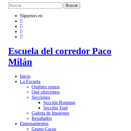
Saltar
al
contenido
Síguenos en
Escuela del corredor Paco
Milán
Inicio
La Escuela
Quiénes somos
Qué ofrecemos
Secciones
Sección Running
Sección Trail
Galeria de Imagenes
Resultados
Entrenamientos
Grupo Cacos